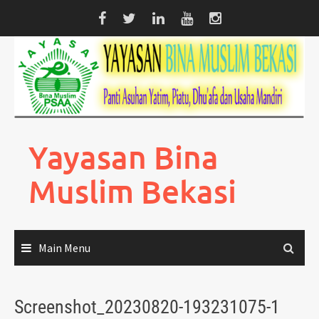
Skip
to
content
Yayasan Bina
Muslim Bekasi
Main Menu
Screenshot_20230820-193231075-1