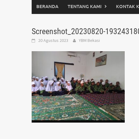
BERANDA
TENTANG KAMI
KONTAK 
Screenshot_20230820-19324318
20 Agustus 2023
YBM Bekasi