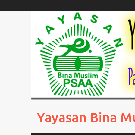
Skip
to
content
Yayasan Bina M