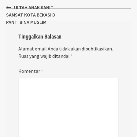
Post
ULTAH ANAK KANIT
navigation
SAMSAT KOTA BEKASI DI
PANTI BINA MUSLIM
Tinggalkan Balasan
Alamat email Anda tidak akan dipublikasikan.
Ruas yang wajib ditandai
*
Komentar
*