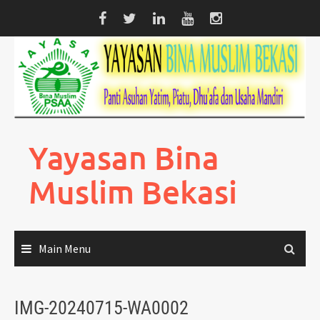
Skip
to
content
Yayasan Bina
Muslim Bekasi
Main Menu
IMG-20240715-WA0002