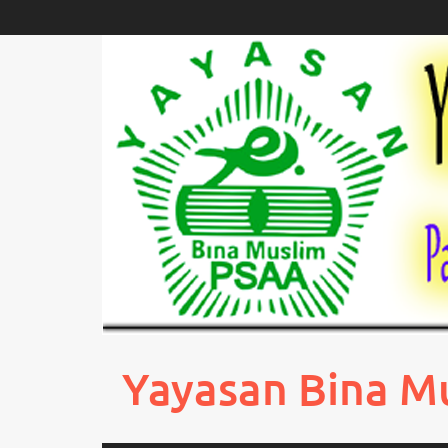
Skip
to
content
Yayasan Bina M