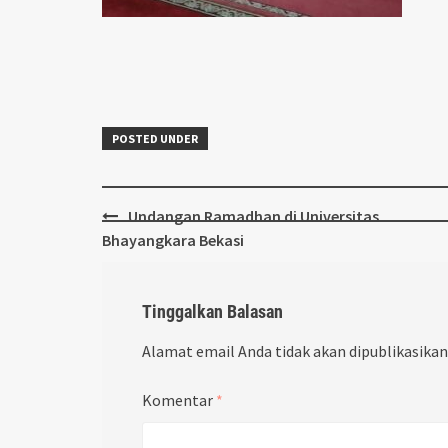
POSTED UNDER
Post
Undangan Ramadhan di Universitas
navigation
Bhayangkara Bekasi
Tinggalkan Balasan
Alamat email Anda tidak akan dipublikasikan
Komentar
*