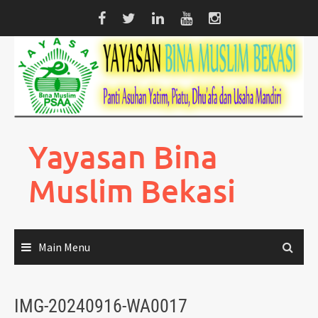
Skip
to
content
Yayasan Bina
Muslim Bekasi
Main Menu
IMG-20240916-WA0017